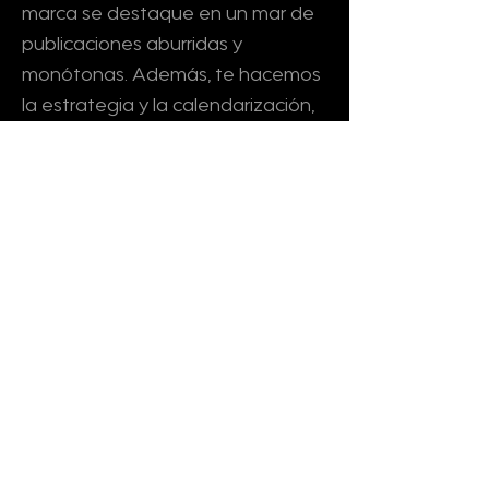
marca se destaque en un mar de
publicaciones aburridas y
monótonas. Además, te hacemos
la estrategia y la calendarización,
¿qué más quieres?
Pero no te preocupes, estamos
aquí para hacer que tu
experiencia en las redes sociales
sea tan fácil como un domingo por
la mañana.
Así que -
hakuna matata-
nosotros nos encargamos de
todo.