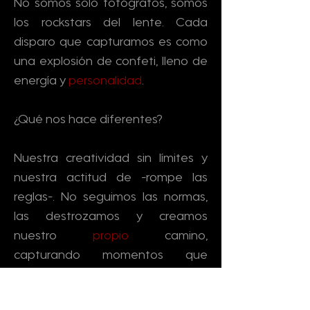
No somos solo fotógrafos, somos
los rockstars del lente. Cada
disparo que capturamos es como
una explosión de confeti, lleno de
energía y
personalidad
.
¿Qué nos hace diferentes?
Nuestra creatividad sin límites y
nuestra actitud de -rompe las
reglas-. No seguimos las normas,
las destrozamos y creamos
nuestro
propio
camino,
capturando momentos que
desafían la imaginación.