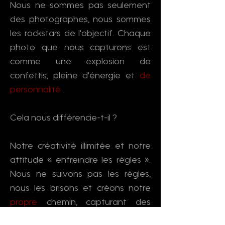
Nous ne sommes pas seulement
des photographes, nous sommes
les rockstars de l'objectif. Chaque
photo que nous capturons est
comme une explosion de
confettis, pleine d'énergie et
de
personnalité
.
Cela nous différencie-t-il ?
Notre créativité illimitée et notre
attitude « enfreindre les règles ».
Nous ne suivons pas les règles,
nous les brisons et créons notre
propre
chemin, capturant des
moments qui défient l'imagination.