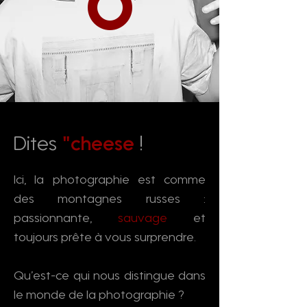
O
Dites
"cheese
!
Ici, la photographie est comme
des montagnes russes :
passionnante,
sauvage
et
toujours prête à vous surprendre.
Qu’est-ce qui nous distingue dans
le monde de la photographie ?