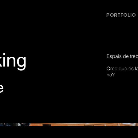
PORTFOLIO
ing
Espais de treb
Crec que és la
no?
e