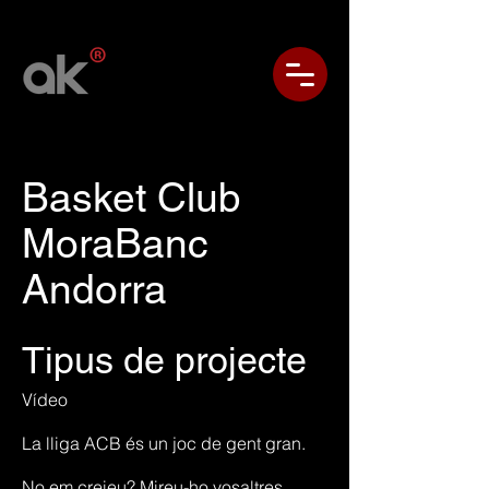
Basket Club
MoraBanc
Andorra
Tipus de projecte
Vídeo
La lliga ACB és un joc de gent gran.
No em creieu? Mireu-ho vosaltres