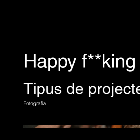
Happy f**king
Tipus de project
Fotografia